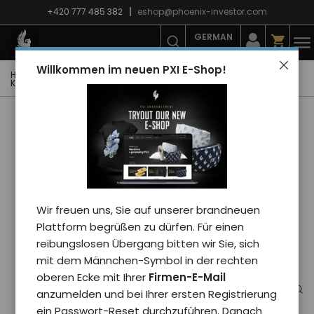
+420 777 485 382
eshop@phoenix-investor.com
GERMAN
Willkommen im neuen PXI E-Shop!
Hauptseite
E-shop
Mode
T-Shirts
Kinder-T-Shirts
Kinderbody PXI BALOON - kid/rosa 12-18
Wir freuen uns, Sie auf unserer brandneuen
Plattform begrüßen zu dürfen. Für einen
reibungslosen Übergang bitten wir Sie, sich
mit dem Männchen-Symbol in der rechten
oberen Ecke mit Ihrer
Firmen-E-Mail
anzumelden und bei Ihrer ersten Registrierung
ein Passwort-Reset durchzuführen. Danach