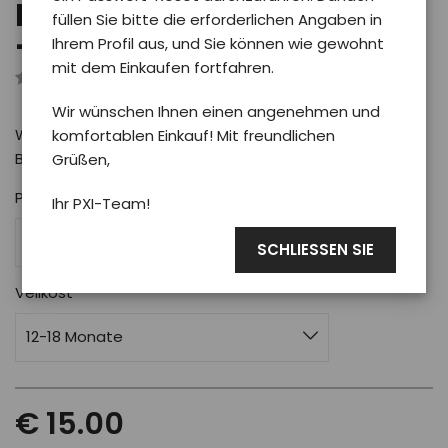
Kinderbody PXI BALOON
füllen Sie bitte die erforderlichen Angaben in
- kid/rosa 12-18
Ihrem Profil aus, und Sie können wie gewohnt
mit dem Einkaufen fortfahren.
Rezensiert von 0 Benutzer
Wir wünschen Ihnen einen angenehmen und
Weicher und bequemer Baby-Body mit Phoenix-Motiv
komfortablen Einkauf! Mit freundlichen
BALOON
Grüßen,
Pro koho
Ihr PXI-Team!
Für Kinder
SCHLIESSEN SIE
Velikost
12-18 Monate
€ 15.00