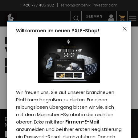
+420 777 485 382
eshop@phoenix-investor.com
GERMAN
Willkommen im neuen PXI E-Shop!
Regeln für die
Verarbeitung
personenbezogener
Daten
Wir freuen uns, Sie auf unserer brandneuen
Plattform begrüßen zu dürfen. Für einen
reibungslosen Übergang bitten wir Sie, sich
mit dem Männchen-Symbol in der rechten
Bleiben Sie auf dem Laufenden mit unseren
oberen Ecke mit Ihrer
Firmen-E-Mail
Newslettern...
anzumelden und bei Ihrer ersten Registrierung
Melden Sie sich für
ein Passwort-Reset durchzuführen. Danach