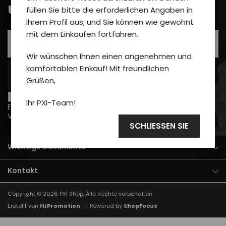
unseren Newsletter an
füllen Sie bitte die erforderlichen Angaben in
Ihrem Profil aus, und Sie können wie gewohnt
mit dem Einkaufen fortfahren.
Wir wünschen Ihnen einen angenehmen und
komfortablen Einkauf! Mit freundlichen
ABONNIEREN
Grüßen,
Ich möchte über Neuigkeiten und Sonderangebote per
Ihr PXI-Team!
E-Mail informiert werden und bin damit einverstanden
Verarbeitung von personenbezogenen Daten
.
SCHLIESSEN SIE
Wichtige Dokumente
Kontakt
Copyright © 2026
PXI Shop
. Alle Rechte vorbehalten.
Erstellt von
Hi Promotion
|
Powered by
ShopFocus