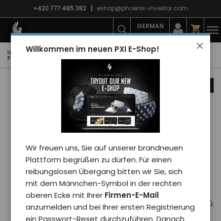
+420 777 485 382
eshop@phoenix-investor.com
GERMAN
Willkommen im neuen PXI E-Shop!
Hauptseite
E-shop
Schreibwaren
Aufkleber
Phoenix-Aufkleber helles PXI-Logo - glänzend
Nachrichten
Wir freuen uns, Sie auf unserer brandneuen
Plattform begrüßen zu dürfen. Für einen
reibungslosen Übergang bitten wir Sie, sich
mit dem Männchen-Symbol in der rechten
oberen Ecke mit Ihrer
Firmen-E-Mail
anzumelden und bei Ihrer ersten Registrierung
ein Passwort-Reset durchzuführen. Danach