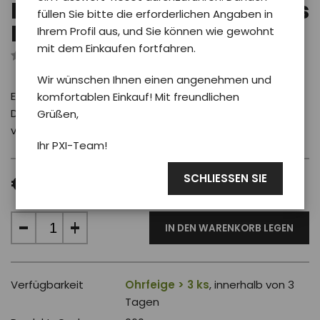
Phoenix-Aufkleber helles
füllen Sie bitte die erforderlichen Angaben in
PXI-Logo - glänzend
Ihrem Profil aus, und Sie können wie gewohnt
mit dem Einkaufen fortfahren.
Rezensiert von 0 Benutzer
Wir wünschen Ihnen einen angenehmen und
Ein heller Aufkleber mit dem PXI-Logo in glänzendem
komfortablen Einkauf! Mit freundlichen
Design, der Ihren Gegenständen einen subtilen Stil
Grüßen,
verleiht.
Ihr PXI-Team!
SCHLIESSEN SIE
€ 0.60
IN DEN WARENKORB LEGEN
Verfügbarkeit
Ohrfeige > 3 ks
, innerhalb von 3
Tagen