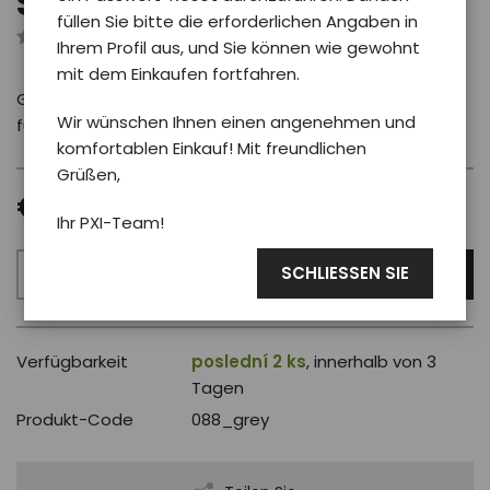
Sportrucksack PXI grau
füllen Sie bitte die erforderlichen Angaben in
Rezensiert von 0 Benutzer
Ihrem Profil aus, und Sie können wie gewohnt
mit dem Einkaufen fortfahren.
Grauer Sportrucksack PXI – stilvoll, praktisch und leicht
Wir wünschen Ihnen einen angenehmen und
für alltägliche Aktivitäten.
komfortablen Einkauf! Mit freundlichen
Grüßen,
€ 24.00
Ihr PXI-Team!
SCHLIESSEN SIE
IN DEN WARENKORB LEGEN
Verfügbarkeit
poslední 2 ks
, innerhalb von 3
Tagen
Produkt-Code
088_grey