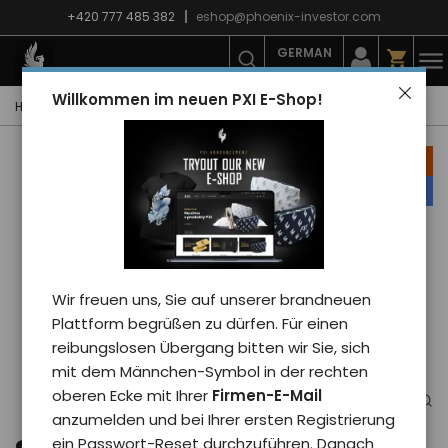
+420 777 485 382
eshop@phoenix-investor.com
GERMAN
Willkommen im neuen PXI E-Shop!
Hauptseite
E-shop
Werbemittel
Sportrucksack PXI grau
Aktion
unser Tipp
Wir freuen uns, Sie auf unserer brandneuen
Plattform begrüßen zu dürfen. Für einen
reibungslosen Übergang bitten wir Sie, sich
mit dem Männchen-Symbol in der rechten
oberen Ecke mit Ihrer
Firmen-E-Mail
anzumelden und bei Ihrer ersten Registrierung
ein Passwort-Reset durchzuführen. Danach