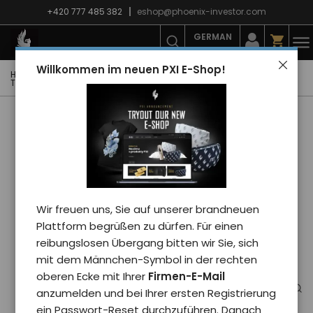
+420 777 485 382
eshop@phoenix-investor.com
GERMAN
Willkommen im neuen PXI E-Shop!
Hauptseite
E-shop
Mode
T-Shirts
Frauen-T-Shirts
T-shirt Phoenix PHENOMEN - Frau/Schwarz XS
Wir freuen uns, Sie auf unserer brandneuen
Plattform begrüßen zu dürfen. Für einen
reibungslosen Übergang bitten wir Sie, sich
mit dem Männchen-Symbol in der rechten
oberen Ecke mit Ihrer
Firmen-E-Mail
anzumelden und bei Ihrer ersten Registrierung
ein Passwort-Reset durchzuführen. Danach