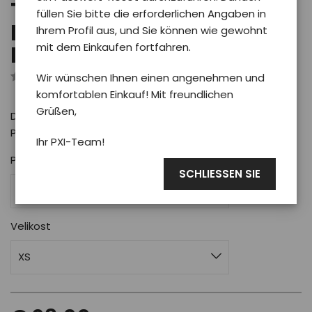
T-shirt Phoenix
füllen Sie bitte die erforderlichen Angaben in
PHENOMEN -
Ihrem Profil aus, und Sie können wie gewohnt
mit dem Einkaufen fortfahren.
Frau/Schwarz XS
Wir wünschen Ihnen einen angenehmen und
Rezensiert von 0 Benutzer
komfortablen Einkauf! Mit freundlichen
Grüßen,
Damen-T-Shirt aus Baumwolle in Schwarz mit
PHENOMEN Phoenix-Motiv
Ihr PXI-Team!
Pro koho
SCHLIESSEN SIE
Frauen
Velikost
XS