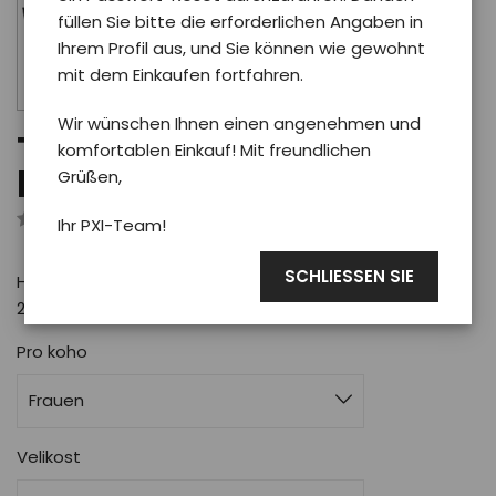
füllen Sie bitte die erforderlichen Angaben in
Ihrem Profil aus, und Sie können wie gewohnt
mit dem Einkaufen fortfahren.
Wir wünschen Ihnen einen angenehmen und
T-Shirt Phoenix PXI 2024
komfortablen Einkauf! Mit freundlichen
herren/schwarz M
Grüßen,
Rezensiert von 0 Benutzer
Ihr PXI-Team!
SCHLIESSEN SIE
Herren-Baumwoll-T-Shirt in Schwarz mit Phoenix PXI
2024-Motiv
Pro koho
Frauen
Velikost