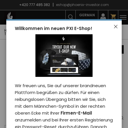
+420 777 485 382
eshop@phoenix-investor.com
GERMAN
Willkommen im neuen PXI E-Shop!
Hauptseite
E-shop
Mode
T-Shirts
Frauen-T-Shirts
T-Shirt Phoenix PXI 2024 herren/schwarz M
Nachrichten
Wir freuen uns, Sie auf unserer brandneuen
Plattform begrüßen zu dürfen. Für einen
reibungslosen Übergang bitten wir Sie, sich
mit dem Männchen-Symbol in der rechten
oberen Ecke mit Ihrer
Firmen-E-Mail
anzumelden und bei Ihrer ersten Registrierung
ein Passwort-Reset durchzuführen. Danach