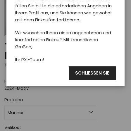
füllen Sie bitte die erforderlichen Angaben in
Ihrem Profil aus, und Sie können wie gewohnt
mit dem Einkaufen fortfahren.
Wir wünschen Ihnen einen angenehmen und
komfortablen Einkauf! Mit freundlichen
T-Shirt Phoenix PXI 2024
Grüßen,
herren/schwarz XL
Ihr PXI-Team!
Rezensiert von 0 Benutzer
SCHLIESSEN SIE
Herren-Baumwoll-T-Shirt in Schwarz mit Phoenix PXI
2024-Motiv
Pro koho
Männer
Velikost