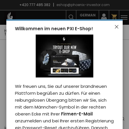
+420 777 485 382
eshop@phoenix-investor.com
GERMAN
Willkommen im neuen PXI E-Shop!
Hauptseite
E-shop
Mode
T-Shirts
Herren-T-Shirts
T-Shirt Phoenix PXI 2024 herren/schwarz XL
Wir freuen uns, Sie auf unserer brandneuen
Plattform begrüßen zu dürfen. Für einen
reibungslosen Übergang bitten wir Sie, sich
mit dem Männchen-Symbol in der rechten
oberen Ecke mit Ihrer
Firmen-E-Mail
anzumelden und bei Ihrer ersten Registrierung
ein Passwort-Reset durchzuführen. Danach