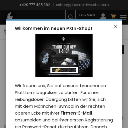
+420 777 485 382
eshop@phoenix-investor.com
GERMAN
Willkommen im neuen PXI E-Shop!
Hauptseite
E-shop
Mode
T-Shirts
Kinder-T-Shirts
T-Shirt PXI BALOON - kid/weiß 4y
Nachrichten
Wir freuen uns, Sie auf unserer brandneuen
Plattform begrüßen zu dürfen. Für einen
reibungslosen Übergang bitten wir Sie, sich
mit dem Männchen-Symbol in der rechten
oberen Ecke mit Ihrer
Firmen-E-Mail
anzumelden und bei Ihrer ersten Registrierung
ein Passwort-Reset durchzuführen. Danach