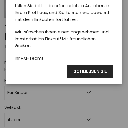
füllen Sie bitte die erforderlichen Angaben in
Ihrem Profil aus, und Sie können wie gewohnt
mit dem Einkaufen fortfahren.
T-Shirt PXI BALOON -
Wir wünschen Ihnen einen angenehmen und
kid/weiß 4y
komfortablen Einkauf! Mit freundlichen
Grüßen,
Rezensiert von 0 Benutzer
Ihr PXI-Team!
Kinder-T-Shirt aus Baumwolle in weiß mit Motiv BALOON
Phoenix
SCHLIESSEN SIE
Pro koho
Für Kinder
Velikost
4 Jahre