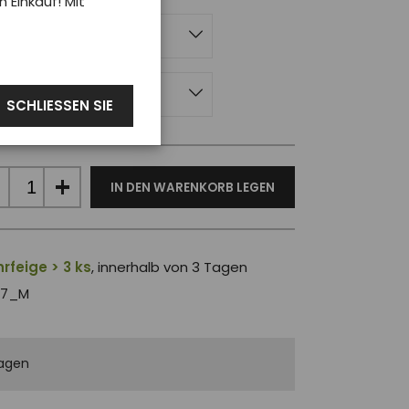
Einkauf! Mit
uen
SCHLIESSEN SIE
IN DEN WARENKORB LEGEN
rfeige > 3 ks
, innerhalb von 3 Tagen
97_M
agen