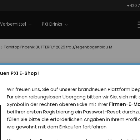
+420 7
Werbemittel
PXI Drinks
Tanktop Phoenix BUTTERFLY 2025 frau/regenbogenblau M
Tanktop 
Nachrichten
uen PXI E-Shop!
BUTTERFL
Wir freuen uns, Sie auf unserer brandneuen Plattform be
frau/reg
Für einen reibungslosen Übergang bitten wir Sie, sich m
Symbol in der rechten oberen Ecke mit Ihrer
Firmen-E-Ma
Rezensie
bei Ihrer ersten Registrierung ein Passwort-Reset durchz
füllen Sie bitte die erforderlichen Angaben in Ihrem Profil
Weißes Damen-Tanktop m
wie gewohnt mit dem Einkaufen fortfahren.
Schmetterlings Phoenix 20