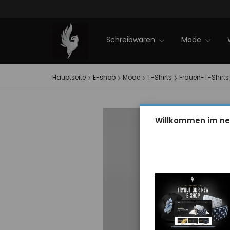
Firmenveranstaltungen
NEWS 2025
Sale
PXI-Winterkollektion
EVENT PXI
Kontakt
Schreibwaren
Mode
Hauptseite
E-shop
Mode
T-Shirts
Frauen-T-Shirts
Willkommen im ne