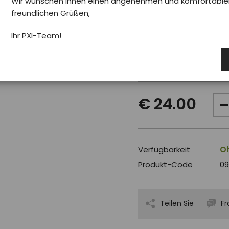
Wir wünschen Ihnen einen angenehmen und komfortablen 
freundlichen Grüßen,
Pro koho
Fra
Ihr PXI-Team!
Velikost
M
€ 24.00
Verfügbarkeit
Oh
Produkt-Code
0
Teilen Sie
Fr