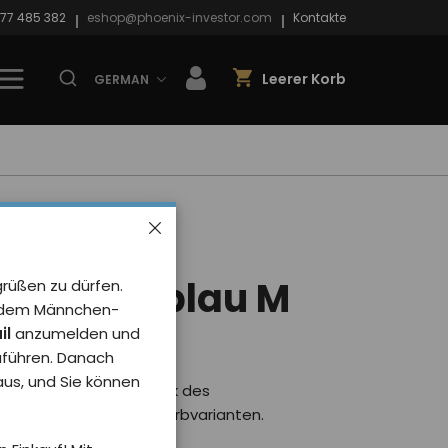
77 485 382
eshop@phoenix-investor.com
Kontakte
Leerer Korb
GERMAN
Phoenix
Y 2025
grüßen zu dürfen.
enbogenblau M
it dem Männchen-
il
anzumelden und
rt von 0 Benutzer
uführen. Danach
 aus, und Sie können
it stilvollem Aufdruck des
25. Erhältlich in vier Farbvarianten.