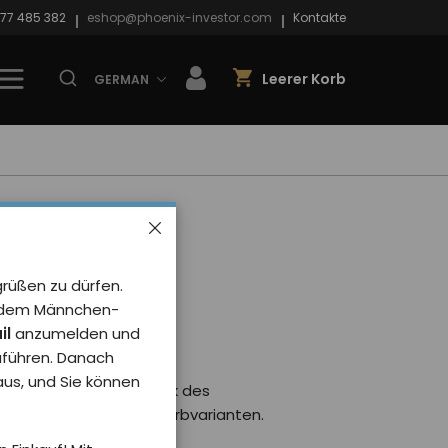
77 485 382
eshop@phoenix-investor.com
Kontakte
Leerer Korb
GERMAN
Phoenix
Y 2025
grüßen zu dürfen.
ett XL
it dem Männchen-
il
anzumelden und
rt von 0 Benutzer
uführen. Danach
 aus, und Sie können
it stilvollem Aufdruck des
25. Erhältlich in vier Farbvarianten.