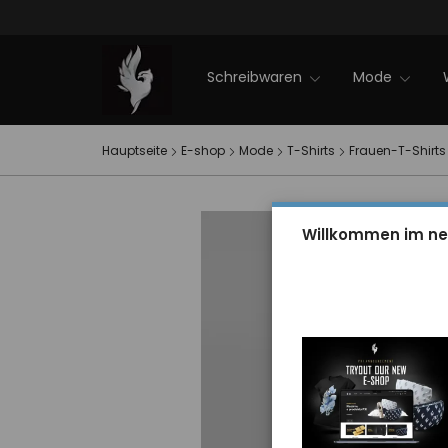
Firmenveranstaltungen
NEWS 2025
Sale
PXI-Winterkollektion
EVENT PXI
Kontakt
Schreibwaren
Mode
Hauptseite
E-shop
Mode
T-Shirts
Frauen-T-Shirts
Willkommen im ne