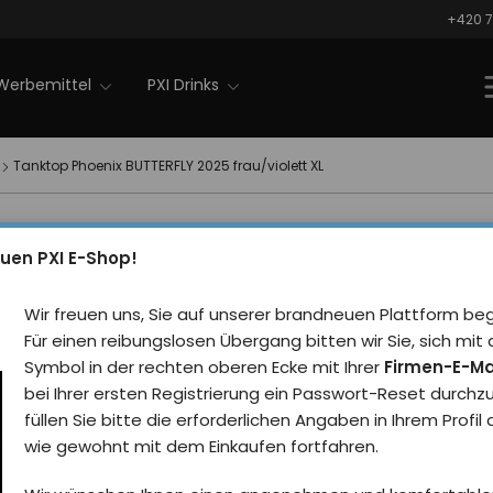
+420 7
Werbemittel
PXI Drinks
Tanktop Phoenix BUTTERFLY 2025 frau/violett XL
Tanktop 
Nachrichten
uen PXI E-Shop!
BUTTERFL
Wir freuen uns, Sie auf unserer brandneuen Plattform be
frau/viol
Für einen reibungslosen Übergang bitten wir Sie, sich m
Symbol in der rechten oberen Ecke mit Ihrer
Firmen-E-Ma
Rezensie
bei Ihrer ersten Registrierung ein Passwort-Reset durchz
füllen Sie bitte die erforderlichen Angaben in Ihrem Profil
Weißes Damen-Tanktop m
wie gewohnt mit dem Einkaufen fortfahren.
Schmetterlings Phoenix 20