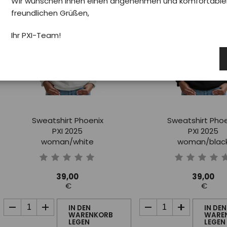
Wir wünschen Ihnen einen angenehmen und komfortablen 
Nachrichten
Nachrichten
freundlichen Grüßen,
Ihr PXI-Team!
Sweatshirt Phoenix
Sweatshirt Phoe
PXI 2025
PXI 2025
woman/white
woman/blac
39,00
39,00
€
€
IN DEN
IN DEN
WARENKORB
WARE
LEGEN
LEGEN