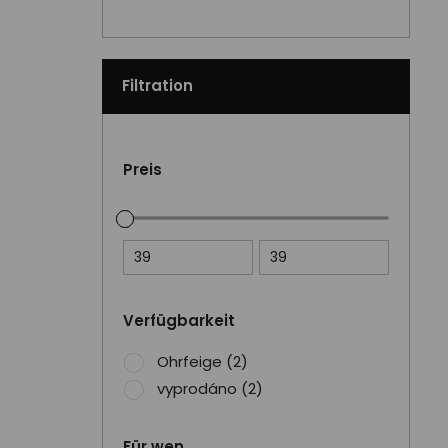
Filtration
Preis
39
39
Verfügbarkeit
Ohrfeige
(2)
vyprodáno
(2)
Für wen