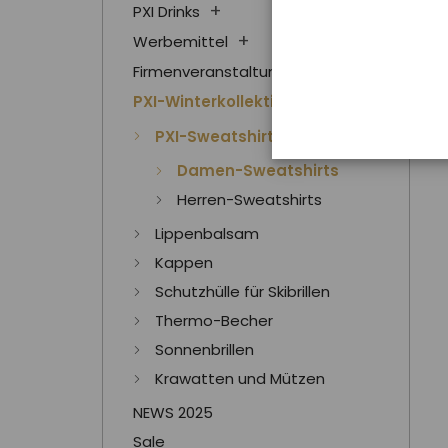
PXI Drinks
Werbemittel
Firmenveranstaltungen
PXI-Winterkollektion
PXI-Sweatshirts
Damen-Sweatshirts
Herren-Sweatshirts
Lippenbalsam
Kappen
Schutzhülle für Skibrillen
Thermo-Becher
Sonnenbrillen
Krawatten und Mützen
NEWS 2025
Sale