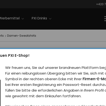
+420 7
Werbemittel
PXI Drinks
rts
Damen-Sweatshirts
uen PXI E-Shop!
Damen-Sweatshirts
Wir freuen uns, Sie auf unserer brandneuen Plattform be
Für einen reibungslosen Übergang bitten wir Sie, sich m
Symbol in der rechten oberen Ecke mit Ihrer
Firmen-E-Ma
Standard
Billigste
Meistverkaufte Produk
bei Ihrer ersten Registrierung ein Passwort-Reset durchz
füllen Sie bitte die erforderlichen Angaben in Ihrem Profil
wie gewohnt mit dem Einkaufen fortfahren.
unser Tipp
unser Tipp