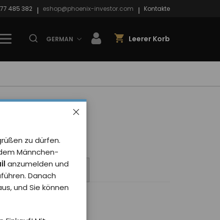
77 485 382
eshop@phoenix-investor.com
Kontakte
Leerer Korb
GERMAN
grüßen zu dürfen.
it dem Männchen-
il
anzumelden und
te
Das Teuerste
uführen. Danach
 aus, und Sie können