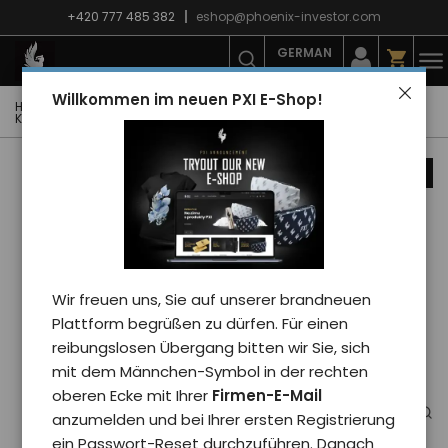
+420 777 485 382
eshop@phoenix-investor.com
GERMAN
Willkommen im neuen PXI E-Shop!
Hauptseite
E-shop
Mode
T-Shirts
Kinder-T-Shirts
Kinderbody PXI BALOON - kid/weiß
Nachrichten
Wir freuen uns, Sie auf unserer brandneuen
Plattform begrüßen zu dürfen. Für einen
reibungslosen Übergang bitten wir Sie, sich
mit dem Männchen-Symbol in der rechten
oberen Ecke mit Ihrer
Firmen-E-Mail
anzumelden und bei Ihrer ersten Registrierung
ein Passwort-Reset durchzuführen. Danach