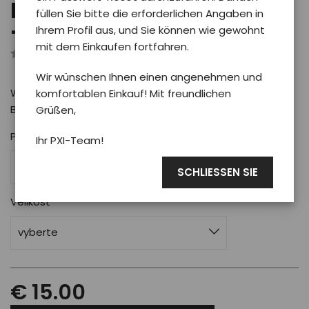
Kinderbody PXI BALOON
füllen Sie bitte die erforderlichen Angaben in
- kid/weiß
Ihrem Profil aus, und Sie können wie gewohnt
mit dem Einkaufen fortfahren.
Rezensiert von 0 Benutzer
Wir wünschen Ihnen einen angenehmen und
Weicher und bequemer Baby-Body mit Phoenix-Motiv
komfortablen Einkauf! Mit freundlichen
BALOON
Grüßen,
Pro koho
Ihr PXI-Team!
Für Kinder
SCHLIESSEN SIE
Velikost
vyberte
€ 15.00