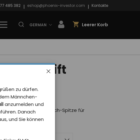
77 485 382
eshop@phoenix-investor.com
Kontakte
Leerer Korb
GERMAN
inium-Stift
 schwarz
grüßen zu dürfen.
rt von 0 Benutzer
it dem Männchen-
il
anzumelden und
elschreiber PXI mit Touch-Spitze für
uführen. Danach
 aus, und Sie können