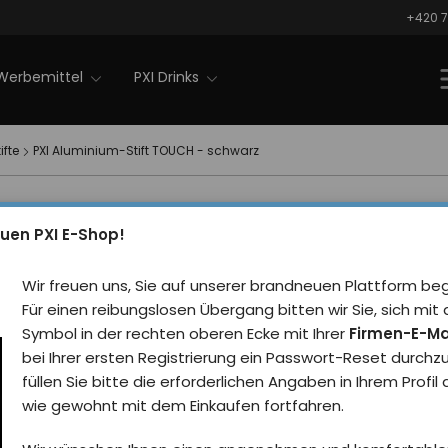
+420 7
Werbemittel
PXI Drinks
ifte
PXI Aluminium-Stift TOUCH - schwarz
PXI Alum
unser Tipp
uen PXI E-Shop!
TOUCH -
Nachrichten
Wir freuen uns, Sie auf unserer brandneuen Plattform be
Rezensie
Für einen reibungslosen Übergang bitten wir Sie, sich m
Symbol in der rechten oberen Ecke mit Ihrer
Firmen-E-Ma
Eleganter schwarzer Kug
bei Ihrer ersten Registrierung ein Passwort-Reset durchz
Displays.
füllen Sie bitte die erforderlichen Angaben in Ihrem Profil
wie gewohnt mit dem Einkaufen fortfahren.