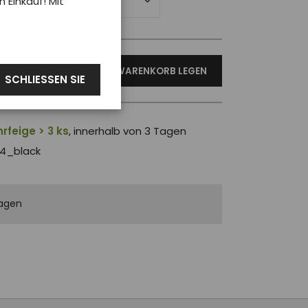
Einkauf! Mit
IN DEN WARENKORB LEGEN
SCHLIESSEN SIE
rfeige > 3 ks
, innerhalb von 3 Tagen
4_black
agen