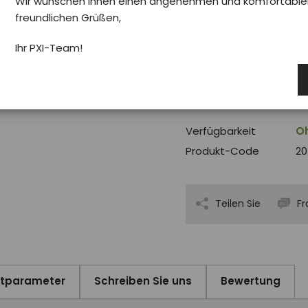
Pro koho
UNI
Wir wünschen Ihnen einen angenehmen und komfortablen 
freundlichen Grüßen,
Ihr PXI-Team!
€ 3.00
Verfügbarkeit
Oh
Produkt-Code
20
Teilen Sie
Fr
ktparameter
Schreiben Sie uns
Bewertung