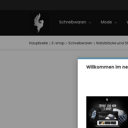
Firmenveranstaltungen
NEWS 2025
Sale
PXI-Winterkollektion
EVENT PXI
Kontakt
Schreibwaren
Mode
Hauptseite
E-shop
Schreibwaren
Notizblöcke und St
Willkommen im ne