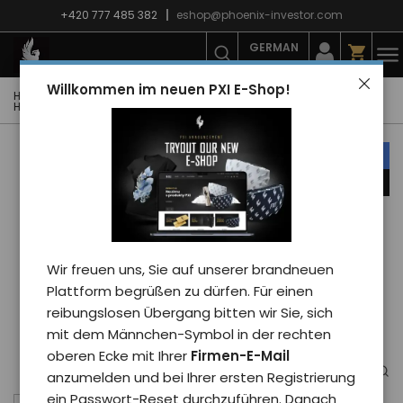
+420 777 485 382
eshop@phoenix-investor.com
GERMAN
Willkommen im neuen PXI E-Shop!
Hauptseite
E-shop
PXI-Winterkollektion
PXI-Sweatshirts
Herren-Sweatshirts
Sweatshirt Phoenix PXI 2025 man/white
unser Tipp
Nachrichten
Wir freuen uns, Sie auf unserer brandneuen
Plattform begrüßen zu dürfen. Für einen
reibungslosen Übergang bitten wir Sie, sich
mit dem Männchen-Symbol in der rechten
oberen Ecke mit Ihrer
Firmen-E-Mail
anzumelden und bei Ihrer ersten Registrierung
ein Passwort-Reset durchzuführen. Danach