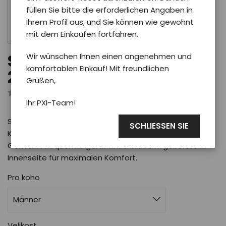
füllen Sie bitte die erforderlichen Angaben in
Ihrem Profil aus, und Sie können wie gewohnt
mit dem Einkaufen fortfahren.
Wir wünschen Ihnen einen angenehmen und
Sweatshirt Phoenix PXI
komfortablen Einkauf! Mit freundlichen
2025 man/white
Grüßen,
Rezensiert von 0 Benutzer
Ihr PXI-Team!
Stylischer Herren-Kapuzenpullover mit Kapuze und
SCHLIESSEN SIE
Känguru, aus hochwertigem Baumwoll-Polyester-
Gemisch. Bequemer gerader Schnitt und gebürstete
Innenseite für maximalen Komfort.
Pro koho
Männer
Velikost