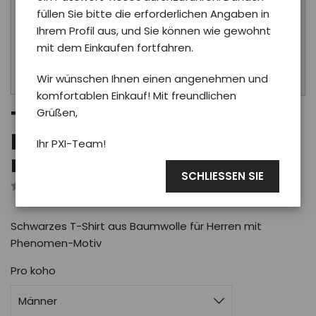
füllen Sie bitte die erforderlichen Angaben in
Ihrem Profil aus, und Sie können wie gewohnt
+
mit dem Einkaufen fortfahren.
Wir wünschen Ihnen einen angenehmen und
komfortablen Einkauf! Mit freundlichen
Grüßen,
T-shirt Phoenix
PHENOMEN -
Ihr PXI-Team!
mann/schwarz
SCHLIESSEN SIE
Rezensiert von 0 Benutzer
Schwarzes T-Shirt aus Baumwolle für Herren mit
Phenomen-Motiv
Pro koho
Männer