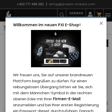
+420 777 485 382
eshop@phoenix-investor.com
GERMAN
Willkommen im neuen PXI E-Shop!
Hauptseite
E-shop
Mode
T-Shirts
Herren-T-Shirts
T-shirt Phoenix PHENOMEN - mann/schwarz
Nachrichten
Wir freuen uns, Sie auf unserer brandneuen
Plattform begrüßen zu dürfen. Für einen
reibungslosen Übergang bitten wir Sie, sich
mit dem Männchen-Symbol in der rechten
oberen Ecke mit Ihrer
Firmen-E-Mail
anzumelden und bei Ihrer ersten Registrierung
ein Passwort-Reset durchzuführen. Danach