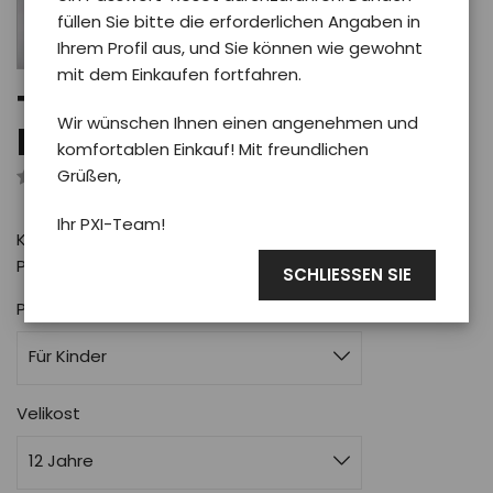
füllen Sie bitte die erforderlichen Angaben in
Ihrem Profil aus, und Sie können wie gewohnt
mit dem Einkaufen fortfahren.
T-Shirt PXI BALOON -
Wir wünschen Ihnen einen angenehmen und
kid/weiß 12y
komfortablen Einkauf! Mit freundlichen
Grüßen,
Rezensiert von 0 Benutzer
Ihr PXI-Team!
Kinder-T-Shirt aus Baumwolle in blau mit Motiv BALOON
Phoenix
SCHLIESSEN SIE
Pro koho
Für Kinder
Velikost
12 Jahre