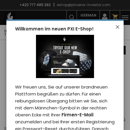
+420 777 485 382
eshop@phoenix-investor.com
GERMAN
Willkommen im neuen PXI E-Shop!
Hauptseite
E-shop
Mode
T-Shirts
Kinder-T-Shirts
T-Shirt PXI BALOON - kid/weiß 12y
Nachrichten
Wir freuen uns, Sie auf unserer brandneuen
Plattform begrüßen zu dürfen. Für einen
reibungslosen Übergang bitten wir Sie, sich
mit dem Männchen-Symbol in der rechten
oberen Ecke mit Ihrer
Firmen-E-Mail
anzumelden und bei Ihrer ersten Registrierung
ein Passwort-Reset durchzuführen. Danach