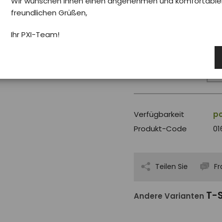
Wir wünschen Ihnen einen angenehmen und komfortablen 
freundlichen Grüßen,
Velikost
8 J
Ihr PXI-Team!
€ 16.00
Verfügbarkeit
po
Produkt-Code
01
Teilen Sie
Fr
T-S
Andere Varianten