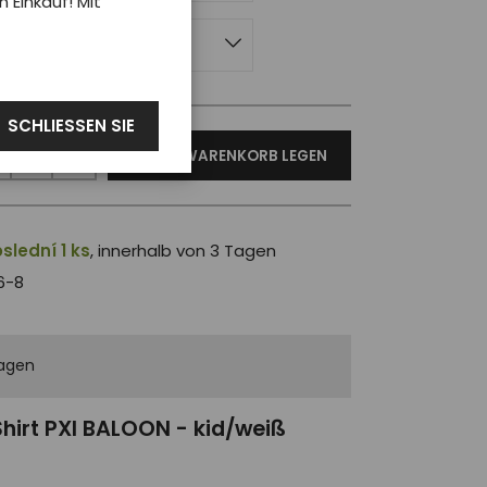
Einkauf! Mit
ahre
SCHLIESSEN SIE
IN DEN WARENKORB LEGEN
slední 1 ks
, innerhalb von 3 Tagen
6-8
agen
hirt PXI BALOON - kid/weiß