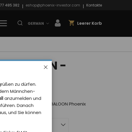
77 485 382
eshop@phoenix-investor.com
Kontakte
Leerer Korb
GERMAN
PXI BALOON -
 8y
grüßen zu dürfen.
rt von 0 Benutzer
it dem Männchen-
il
anzumelden und
wolle in blau mit Motiv BALOON Phoenix
uführen. Danach
 aus, und Sie können
 Kinder