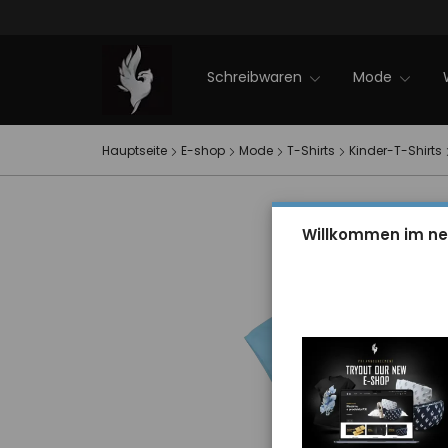
Firmenveranstaltungen
NEWS 2025
Sale
PXI-Winterkollektion
EVENT PXI
Kontakt
Schreibwaren
Mode
Hauptseite
E-shop
Mode
T-Shirts
Kinder-T-Shirts
Willkommen im ne