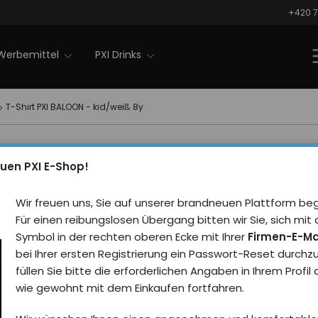
+420 7
Werbemittel
PXI Drinks
T-Shirt PXI BALOON - kid/weiß 8y
T-Shirt 
Nachrichten
uen PXI E-Shop!
kid/weiß
Wir freuen uns, Sie auf unserer brandneuen Plattform be
Rezensie
Für einen reibungslosen Übergang bitten wir Sie, sich m
Symbol in der rechten oberen Ecke mit Ihrer
Firmen-E-Ma
Kinder-T-Shirt aus Baum
bei Ihrer ersten Registrierung ein Passwort-Reset durchz
füllen Sie bitte die erforderlichen Angaben in Ihrem Profil
wie gewohnt mit dem Einkaufen fortfahren.
Pro koho
Für