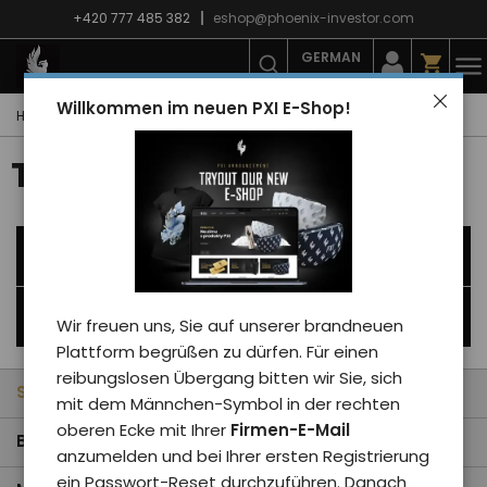
+420 777 485 382
eshop@phoenix-investor.com
GERMAN
Willkommen im neuen PXI E-Shop!
Hauptseite
E-shop
PXI-Winterkollektion
Thermo-Becher
Termo hrnky
Alle Kategorien
Filtration
Wir freuen uns, Sie auf unserer brandneuen
Plattform begrüßen zu dürfen. Für einen
reibungslosen Übergang bitten wir Sie, sich
Standard
mit dem Männchen-Symbol in der rechten
oberen Ecke mit Ihrer
Firmen-E-Mail
Billigste
anzumelden und bei Ihrer ersten Registrierung
ein Passwort-Reset durchzuführen. Danach