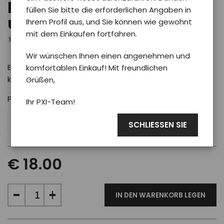
Mütze Phoenix dicker
füllen Sie bitte die erforderlichen Angaben in
uni/schwarz
Ihrem Profil aus, und Sie können wie gewohnt
mit dem Einkaufen fortfahren.
Rezensiert von 0 Benutzer
Wir wünschen Ihnen einen angenehmen und
Eine warme und dicke Mütze, die Sie auch an den
komfortablen Einkauf! Mit freundlichen
kältesten Tagen warm hält.
Grüßen,
Pro koho
Ihr PXI-Team!
UNI
SCHLIESSEN SIE
€ 18.00
IN DEN WARENKORB LEGEN