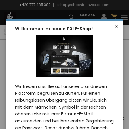
+420 777 485 382
eshop@phoenix-investor.com
GERMAN
Willkommen im neuen PXI E-Shop!
Hauptseite
E-shop
PXI-Winterkollektion
Krawatten und Mützen
Mütze Phoenix dicker uni/schwarz
Wir freuen uns, Sie auf unserer brandneuen
Plattform begrüßen zu dürfen. Für einen
reibungslosen Übergang bitten wir Sie, sich
mit dem Männchen-Symbol in der rechten
oberen Ecke mit Ihrer
Firmen-E-Mail
anzumelden und bei Ihrer ersten Registrierung
ein Passwort-Reset durchzuführen. Danach