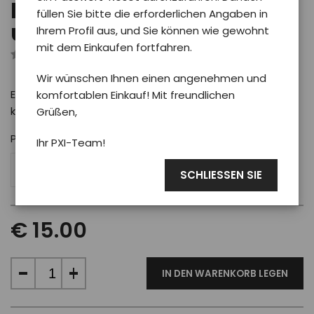
Mütze Phoenix mittel
füllen Sie bitte die erforderlichen Angaben in
uni/schwarz
Ihrem Profil aus, und Sie können wie gewohnt
mit dem Einkaufen fortfahren.
Rezensiert von 0 Benutzer
Wir wünschen Ihnen einen angenehmen und
Eine vielseitige Mütze für ganztägigen Komfort bei
komfortablen Einkauf! Mit freundlichen
kälterem Wetter.
Grüßen,
Pro koho
Ihr PXI-Team!
UNI
SCHLIESSEN SIE
€ 15.00
IN DEN WARENKORB LEGEN