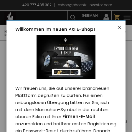
+420 777 485 382
eshop@phoenix-investor.com
GERMAN
Willkommen im neuen PXI E-Shop!
Hauptseite
E-shop
PXI-Winterkollektion
Krawatten und Mützen
Mütze Phoenix mittel uni/schwarz
Wir freuen uns, Sie auf unserer brandneuen
Plattform begrüßen zu dürfen. Für einen
reibungslosen Übergang bitten wir Sie, sich
mit dem Männchen-Symbol in der rechten
oberen Ecke mit Ihrer
Firmen-E-Mail
anzumelden und bei Ihrer ersten Registrierung
ein Passwort-Reset durchzuführen. Danach