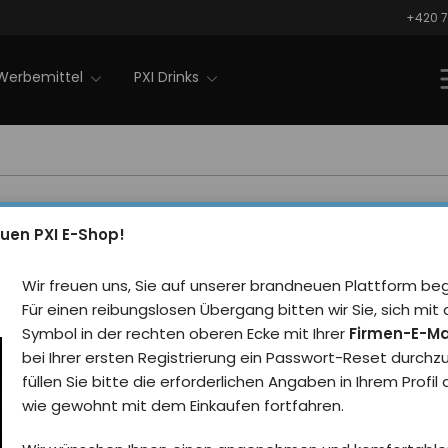
+420 7
Werbemittel
PXI Drinks
uen PXI E-Shop!
Wein-Set PXI
Wir freuen uns, Sie auf unserer brandneuen Plattform be
Für einen reibungslosen Übergang bitten wir Sie, sich m
Symbol in der rechten oberen Ecke mit Ihrer
Firmen-E-Ma
Standard
Billigste
Meistverkaufte Produk
bei Ihrer ersten Registrierung ein Passwort-Reset durchz
füllen Sie bitte die erforderlichen Angaben in Ihrem Profil
wie gewohnt mit dem Einkaufen fortfahren.
0
Artikel aus 0