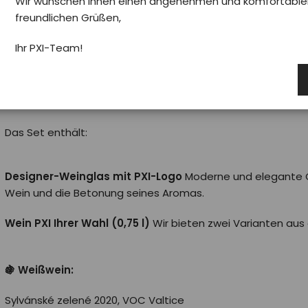
Wir wünschen Ihnen einen angenehmen und komfortablen 
freundlichen Grüßen,
🍷 Weinset PXI – für Momente mit außergewöhnliche
Ihr PXI-Team!
Ein elegantes Geschenkset für Weinliebhaber, das die Qualitä
PXI vereint.
Das Set enthält:
Designer-Weinglas mit PXI-Logo
Moderne und elegante Glä
Wein und die Betonung seines Aromas.
Wein PXI Ihrer Wahl (0,75 l)
Wir bieten zwei Varianten aus
🍇 Weißwein:
Sylvánské zelené 2020, VOC Valtice