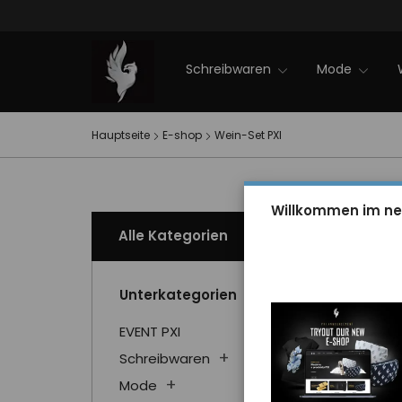
Firmenveranstaltungen
NEWS 2025
Sale
PXI-Winterkollektion
EVENT PXI
Kontakt
Schreibwaren
Mode
Hauptseite
E-shop
Wein-Set PXI
Willkommen im ne
Alle Kategorien
Unterkategorien
EVENT PXI
Schreibwaren
Mode