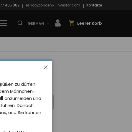
77 485 382
eshop@phoenix-investor.com
Kontakte
Leerer Korb
GERMAN
grüßen zu dürfen.
it dem Männchen-
il
anzumelden und
te
Das Teuerste
uführen. Danach
 aus, und Sie können