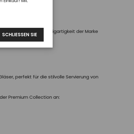
Einkauf! Mit
m Geschmack
t, den Stil und die Einzigartigkeit der Marke
SCHLIESSEN SIE
ser, perfekt für die stilvolle Servierung von
 der Premium Collection an: